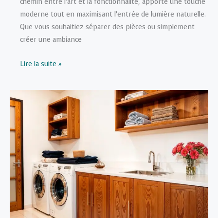
chemin entre l’art et la fonctionnalité, apporte une touche
moderne tout en maximisant l’entrée de lumière naturelle.
Que vous souhaitiez séparer des pièces ou simplement
créer une ambiance
Créer
Lire la suite »
une
Verrière
Intérieure
:
Idées
de
Rénovation
pour
Plus
de
Lumière