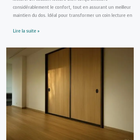
considérablement le confort, tout en assurant un meilleur
maintien du dos. Idéal pour transformer un coin lecture en
Coussin
Lire la suite »
lecture
:
Transformez
votre
expérience
littéraire
à
la
maison