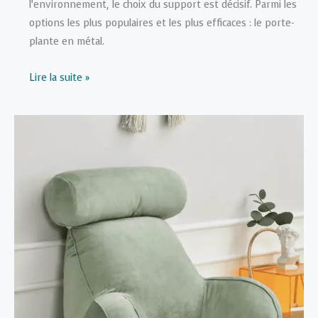
l’environnement, le choix du support est décisif. Parmi les
options les plus populaires et les plus efficaces : le porte-
plante en métal.
Pourquoi
Lire la suite »
choisir
un
porte-
plante
en
métal
dans
un
projet
de
décoration
maison