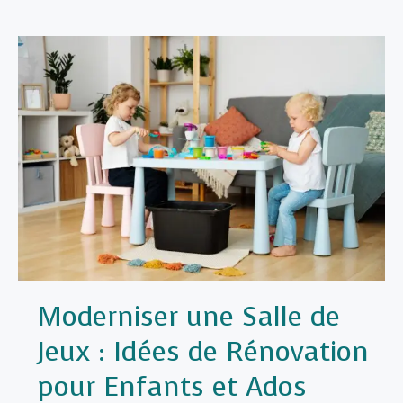
une
Buanderie
:
Idées
de
Rénovation
pour
un
Espace
Fonctionnel
Moderniser une Salle de
Jeux : Idées de Rénovation
pour Enfants et Ados