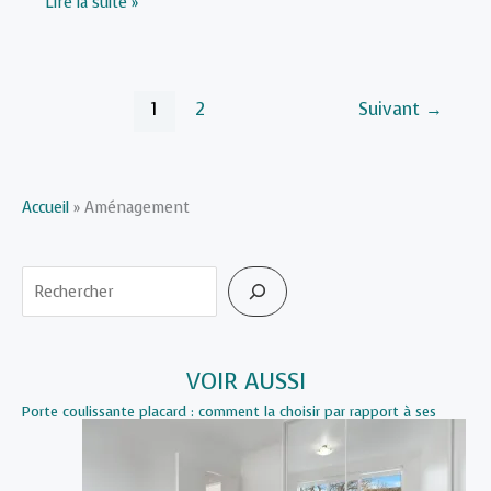
Porte
Lire la suite »
coulissante
dressing
:
1
2
Suivant
→
comment
faire
le
bon
Accueil
»
Aménagement
choix
?
Rechercher
VOIR AUSSI
Porte coulissante placard : comment la choisir par rapport à ses