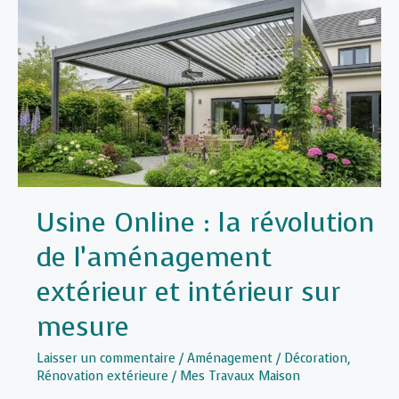
Sol
:
Étapes
pour
une
Pièce
à
Vivre
Fonctionnelle
Usine Online : la révolution
de l’aménagement
extérieur et intérieur sur
mesure
Laisser un commentaire
/
Aménagement / Décoration
,
Rénovation extérieure
/
Mes Travaux Maison