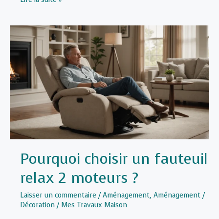
poser
une
étagère
sans
vis
ni
perçage
?
Pourquoi choisir un fauteuil
relax 2 moteurs ?
Laisser un commentaire
/
Aménagement
,
Aménagement /
Décoration
/
Mes Travaux Maison