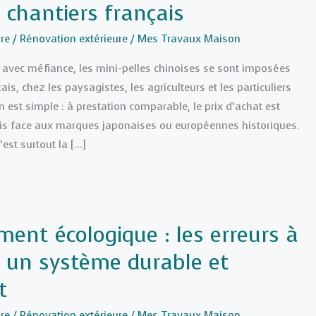
 chantiers français
re
/
Rénovation extérieure
/
Mes Travaux Maison
avec méfiance, les mini-pelles chinoises se sont imposées
ais, chez les paysagistes, les agriculteurs et les particuliers
n est simple : à prestation comparable, le prix d’achat est
ois face aux marques japonaises ou européennes historiques.
c’est surtout la […]
ment écologique : les erreurs à
r un système durable et
t
re
/
Rénovation extérieure
/
Mes Travaux Maison