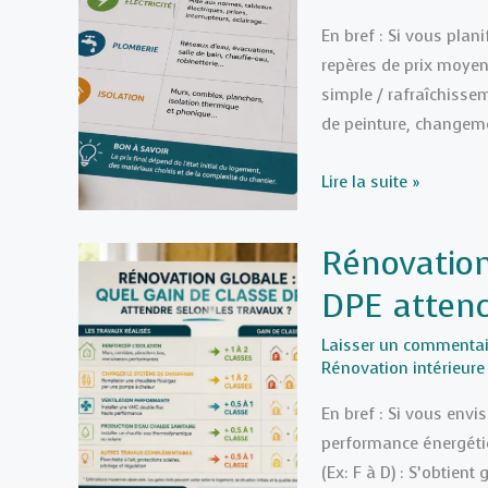
système
En bref : Si vous plan
durable
repères de prix moyen
et
simple / rafraîchisse
performant
de peinture, changeme
Prix
Lire la suite »
de
la
Rénovation
rénovation
DPE attend
de
maison
Laisser un commentai
au
Rénovation intérieure
m²
En bref : Si vous env
:
performance énergétiq
Estimations
(Ex: F à D) : S’obtien
par