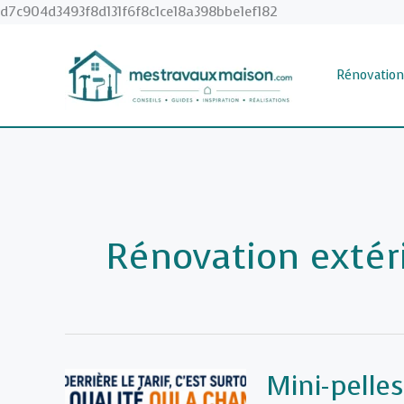
Aller
d7c904d3493f8d131f6f8c1ce18a398bbe1ef182
au
contenu
Rénovation
Rénovation extér
Mini-pelles