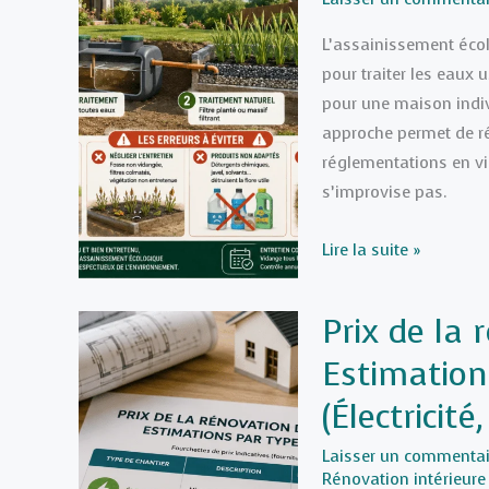
les
L’assainissement éco
chantiers
pour traiter les eaux 
français
pour une maison indiv
approche permet de ré
réglementations en vi
s’improvise pas.
Assainissement
Lire la suite »
écologique
:
Prix de la
les
Estimation
erreurs
à
(Électricité
éviter
pour
Laisser un commentai
Rénovation intérieure
un