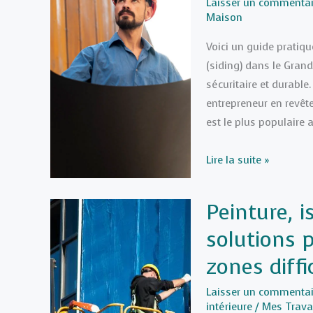
:
Laisser un commentai
Maison
conseils
pour
Voici un guide pratiq
un
(siding) dans le Grand
aménagement
sécuritaire et durable
réussi
entrepreneur en revête
est le plus populaire
Guide
Lire la suite »
pratique
pour
Peinture, i
sélectionner
solutions 
un
entrepreneur
zones diffic
en
revêtement
Laisser un commentai
intérieure
/
Mes Trav
extérieur