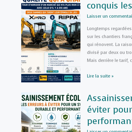
conquis les
Laisser un commentai
Longtemps regardées 
sur les chantiers franç
qui rénovent. La raiso
divisé par deux ou tr
Mais derrière le tarif, 
Mini-
Lire la suite »
pelles
chinoises
Assainisse
:
éviter pou
pourquoi
elles
performan
ont
conquis
Laisser un commentai