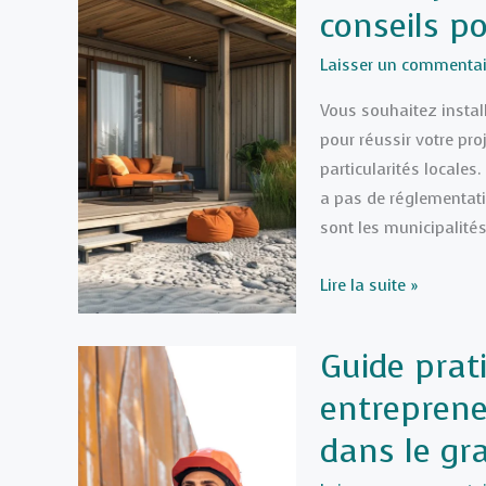
conseils 
pour
entretenir
Laisser un commentai
son
jardin
Vous souhaitez install
et
pour réussir votre pr
réussir
particularités locales.
ses
a pas de réglementati
travaux
sont les municipalité
extérieurs
Abri
Lire la suite »
de
jardin
Guide prat
dans
entreprene
le
Grand
dans le gr
Montréal