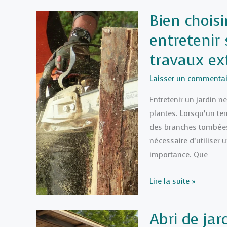
taux
Bien chois
réduit
entretenir 
à
5,5%
travaux ex
ou
10%
Laisser un commentai
:
Entretenir un jardin n
Quels
plantes. Lorsqu’un te
travaux
des branches tombées 
de
nécessaire d’utiliser 
rénovation
importance. Que
sont
éligibles
Bien
Lire la suite »
?
choisir
sa
Abri de ja
tronçonneuse