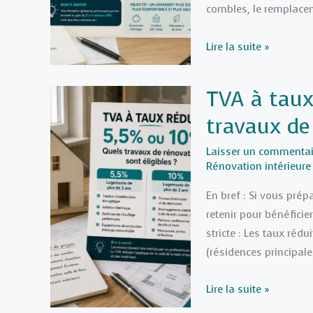
combles, le remplacem
type
de
Rénovation
Lire la suite »
chantier
globale
(Électricité,
:
Plomberie,
TVA à taux
Quel
Isolation)
travaux de 
gain
de
Laisser un commentai
classe
Rénovation intérieure
DPE
En bref : Si vous prép
attendre
retenir pour bénéficie
selon
stricte : Les taux ré
les
(résidences principal
travaux
?
TVA
Lire la suite »
à