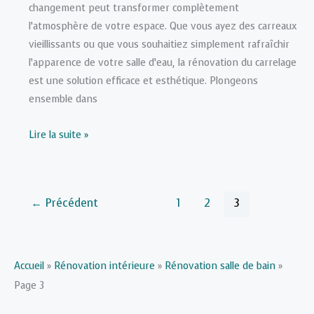
changement peut transformer complètement
l’atmosphère de votre espace. Que vous ayez des carreaux
vieillissants ou que vous souhaitiez simplement rafraîchir
l’apparence de votre salle d’eau, la rénovation du carrelage
est une solution efficace et esthétique. Plongeons
ensemble dans
Comment
Lire la suite »
rénover
un
carrelage
←
Précédent
1
2
3
de
salle
de
bain
Accueil
»
Rénovation intérieure
»
Rénovation salle de bain
»
?
Page 3