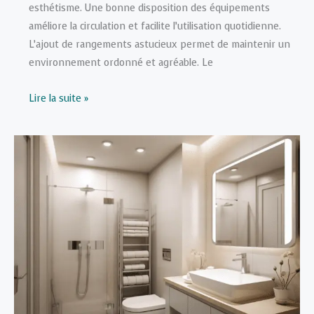
esthétisme. Une bonne disposition des équipements
améliore la circulation et facilite l’utilisation quotidienne.
L’ajout de rangements astucieux permet de maintenir un
environnement ordonné et agréable. Le
Salle
Lire la suite »
de
bain
moderne :
optimiser
l’espace
et
sublimer
le
style