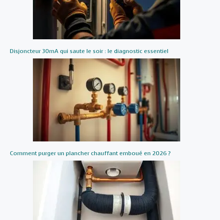
Disjoncteur 30mA qui saute le soir : le diagnostic essentiel
Comment purger un plancher chauffant emboué en 2026 ?