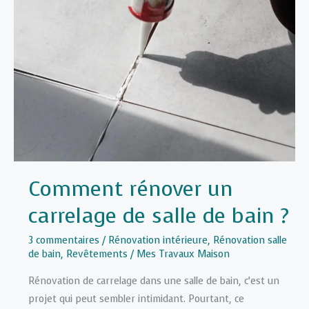
poser
un
carrelage
mural
de
salle
de
bain
Comment rénover un
carrelage de salle de bain ?
3 commentaires
/
Rénovation intérieure
,
Rénovation salle
de bain
,
Revêtements
/
Mes Travaux Maison
Rénovation de carrelage dans une salle de bain, c’est un
projet qui peut sembler intimidant. Pourtant, ce