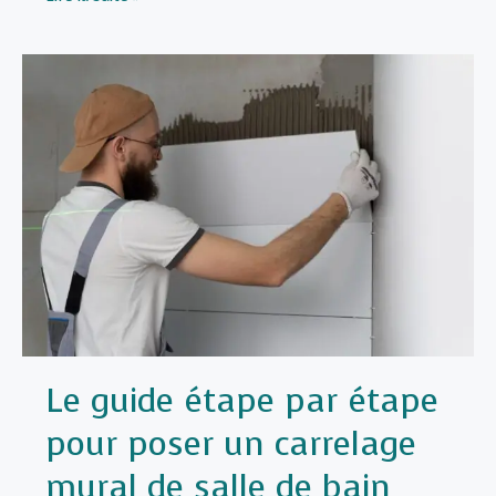
éclairage
choisir
pour
une
salle
de
bain
fonctionnelle
?
Le guide étape par étape
pour poser un carrelage
mural de salle de bain