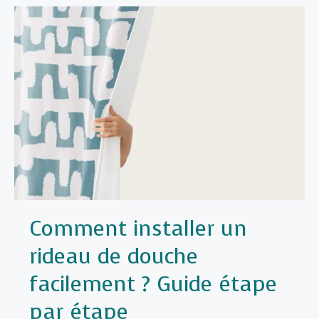
une
paroi
de
douche
?
Tuto
étape
par
étape
Comment installer un
rideau de douche
facilement ? Guide étape
par étape