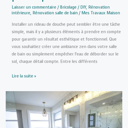
Laisser un commentaire
/
Bricolage / DIY
,
Rénovation
intérieure
,
Rénovation salle de bain
/
Mes Travaux Maison
Installer un rideau de douche peut sembler être une tâche
simple, mais il y a plusieurs éléments à prendre en compte
pour garantir un résultat esthétique et fonctionnel. Que
vous souhaitiez créer une ambiance zen dans votre salle
de bain ou simplement empêcher l’eau de déborder sur le
sol, chaque détail compte. Entre les différents
Comment
Lire la suite »
installer
un
rideau
de
douche
facilement
?