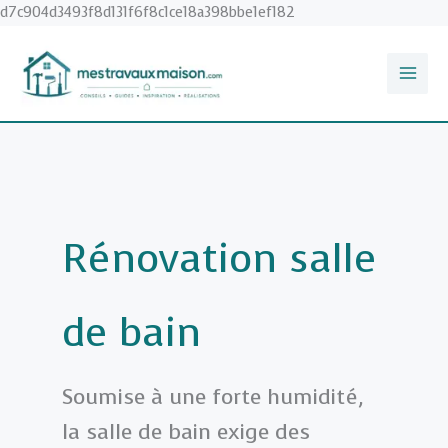
Aller
d7c904d3493f8d131f6f8c1ce18a398bbe1ef182
au
contenu
Rénovation salle
de bain
Soumise à une forte humidité,
la salle de bain exige des