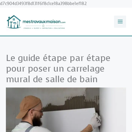
Aller
d7c904d3493f8d131f6f8c1ce18a398bbe1ef182
au
contenu
Le guide étape par étape
pour poser un carrelage
mural de salle de bain