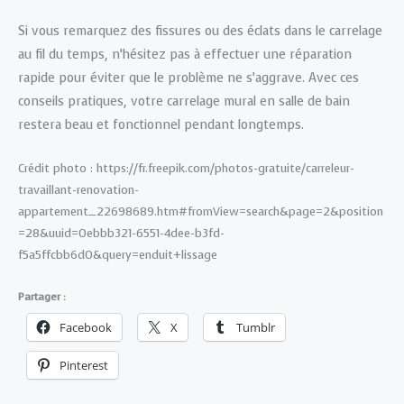
Si vous remarquez des fissures ou des éclats dans le carrelage
au fil du temps, n’hésitez pas à effectuer une réparation
rapide pour éviter que le problème ne s’aggrave. Avec ces
conseils pratiques, votre carrelage mural en salle de bain
restera beau et fonctionnel pendant longtemps.
Crédit photo : https://fr.freepik.com/photos-gratuite/carreleur-
travaillant-renovation-
appartement_22698689.htm#fromView=search&page=2&position
=28&uuid=0ebbb321-6551-4dee-b3fd-
f5a5ffcbb6d0&query=enduit+lissage
Partager :
Facebook
X
Tumblr
Pinterest