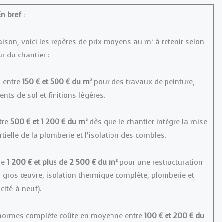
En bref
:
ison, voici les repères de prix moyens au m² à retenir selon
r du chantier :
 entre
150 € et 500 € du m²
pour des travaux de peinture,
ts de sol et finitions légères.
tre
500 € et 1 200 € du m²
dès que le chantier intègre la mise
rtielle de la plomberie et l’isolation des combles.
re
1 200 € et plus de 2 500 € du m²
pour une restructuration
u gros œuvre, isolation thermique complète, plomberie et
icité à neuf).
normes complète coûte en moyenne entre
100 € et 200 € du