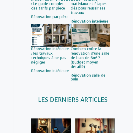
: Le guide complet
matériaux et étapes
des tarifs par pièce
clés pour réussir ses
travaux
Par rapport à
Rénovation par pièce
Par rapport à
Rénovation intérieure
Rénovation intérieure
Combien coûte la
: les travaux
rénovation d’une salle
techniques à ne pas
de bain de 6m² ?
négliger
(Budget moyen
détaillé)
Par rapport à
Rénovation intérieure
Par rapport à
Rénovation salle de
bain
LES DERNIERS ARTICLES