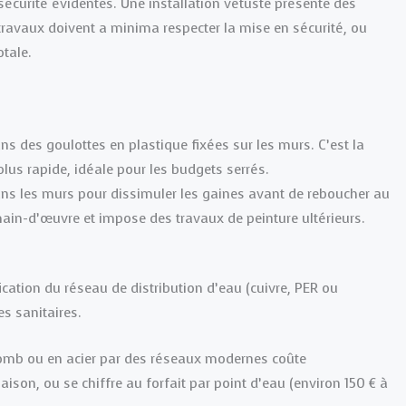
e sécurité évidentes. Une installation vétuste présente des
s travaux doivent a minima respecter la mise en sécurité, ou
tale.
ns des goulottes en plastique fixées sur les murs. C’est la
lus rapide, idéale pour les budgets serrés.
dans les murs pour dissimuler les gaines avant de reboucher au
main-d’œuvre et impose des travaux de peinture ultérieurs.
cation du réseau de distribution d’eau (cuivre, PER ou
es sanitaires.
lomb ou en acier par des réseaux modernes coûte
ison, ou se chiffre au forfait par point d’eau (environ 150 € à