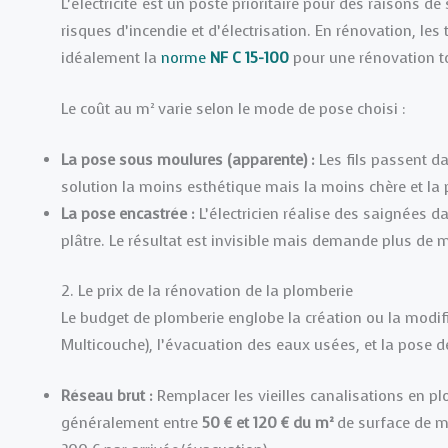
L’électricité est un poste prioritaire pour des raisons d
risques d’incendie et d’électrisation. En rénovation, le
idéalement la
norme
NF C 15-100
pour une rénovation to
Le coût au m² varie selon le mode de pose choisi :
La pose sous moulures (apparente) :
Les fils passent da
solution la moins esthétique mais la moins chère et la p
La pose encastrée :
L’électricien réalise des saignées 
plâtre. Le résultat est invisible mais demande plus de 
2. Le prix de la rénovation de la plomberie
Le budget de plomberie englobe la création ou la modifi
Multicouche), l’évacuation des eaux usées, et la pose d
Réseau brut :
Remplacer les vieilles canalisations en p
généralement entre
50 € et 120 € du m²
de surface de ma