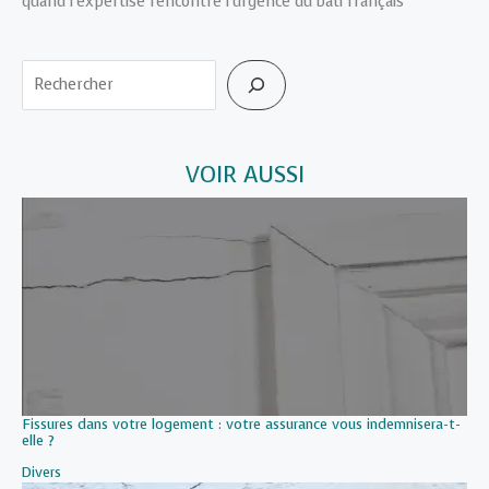
quand l’expertise rencontre l’urgence du bâti français
Rechercher
VOIR AUSSI
Fissures dans votre logement : votre assurance vous indemnisera-t-
elle ?
Par rapport à
Divers