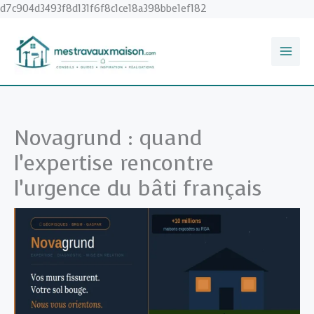
Aller
d7c904d3493f8d131f6f8c1ce18a398bbe1ef182
au
contenu
Novagrund : quand
l’expertise rencontre
l’urgence du bâti français