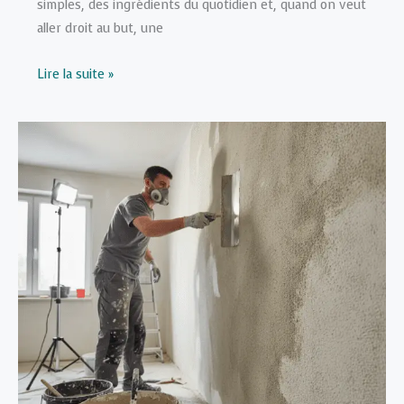
simples, des ingrédients du quotidien et, quand on veut
aller droit au but, une
Répulsif
Lire la suite »
fourmis
naturel
:
le
guide
pour
choisir
Green
Repel