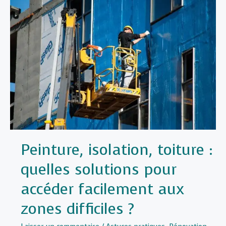
canapé
des
taches
et
de
l’usure
avec
une
housse
adaptée
?
Peinture, isolation, toiture :
quelles solutions pour
accéder facilement aux
zones difficiles ?