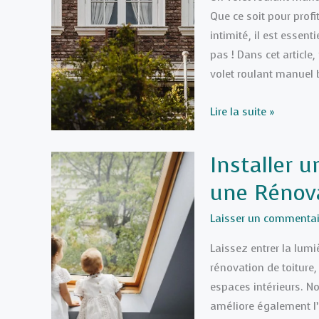
Que ce soit pour profi
de
intimité, il est essen
fenêtres
pas ! Dans cet article
en
volet roulant manuel
2026
Comment
Lire la suite »
réparer
un
Installer 
volet
une Rénova
roulant
manuel
Laisser un commentai
coincé
en
Laissez entrer la lum
5
rénovation de toiture,
étapes
espaces intérieurs. No
faciles
améliore également l’