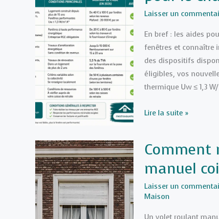
Laisser un commentai
En bref : les aides po
fenêtres et connaître
des dispositifs dispon
éligibles, vos nouvell
thermique Uw ≤ 1,3 W/
Tableau
Lire la suite »
comparatif
des
Comment ré
aides
manuel coi
de
l’État
Laisser un commentai
pour
Maison
le
Un volet roulant manu
changement