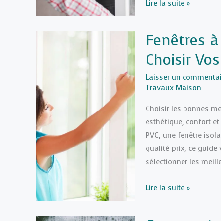
Les
Lire la suite »
techniques
de
Fenêtres à 
calfeutrage
Choisir Vo
des
fenêtres
Laisser un commentai
pour
Travaux Maison
éliminer
Choisir les bonnes me
les
esthétique, confort et
infiltrations
PVC, une fenêtre isol
d’air
qualité prix, ce guide
sélectionner les meil
Fenêtres
Lire la suite »
à
la