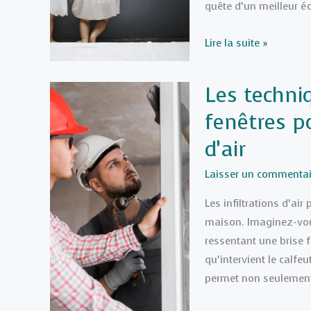
?
quête d’un meilleur é
Installer
Lire la suite »
un
Velux
Les techni
:
fenêtres po
Guide
Complet
d’air
pour
une
Laisser un commentai
Rénovation
Les infiltrations d’air
de
maison. Imaginez-vous
Toiture
ressentant une brise f
qu’intervient le calfe
permet non seulement 