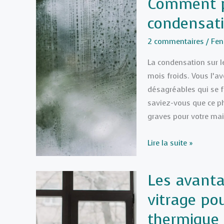
Comment pr
Carte
condensati
:
Le
2 commentaires
/
Fen
Guide
pour
La condensation sur l
Bien
mois froids. Vous l’a
Choisir
désagréables qui se fo
Vos
saviez-vous que ce p
Menuiseries
graves pour votre mai
Comment
Lire la suite »
prévenir
et
Les avanta
traiter
vitrage pou
la
condensation
thermique 
sur