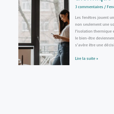
vos
3 commentaires
/
Fen
fenêtres
Les fenêtres jouent un
?
non seulement une sou
l’isolation thermique
le bien-être deviennen
s’avère être une décis
Les
Lire la suite »
avantages
des
fenêtres
double
vitrage
pour
une
meilleure