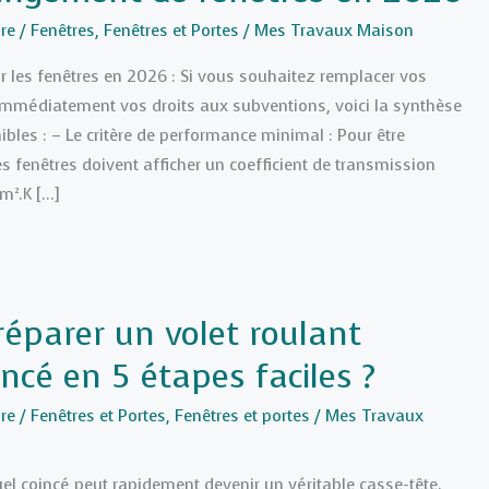
re
/
Fenêtres
,
Fenêtres et Portes
/
Mes Travaux Maison
ur les fenêtres en 2026 : Si vous souhaitez remplacer vos
 immédiatement vos droits aux subventions, voici la synthèse
ibles : – Le critère de performance minimal : Pour être
es fenêtres doivent afficher un coefficient de transmission
m².K […]
parer un volet roulant
ncé en 5 étapes faciles ?
re
/
Fenêtres et Portes
,
Fenêtres et portes
/
Mes Travaux
el coincé peut rapidement devenir un véritable casse-tête.